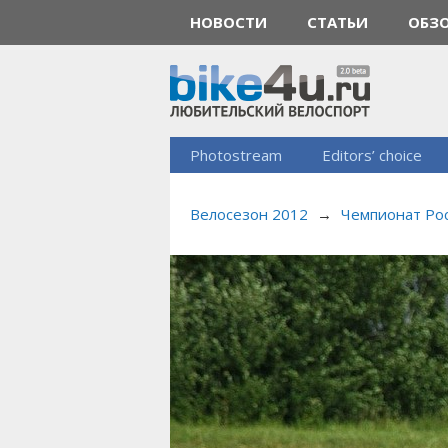
НОВОСТИ
СТАТЬИ
ОБЗ
Photostream
Editors’ choice
Велосезон 2012
→
Чемпионат Рос