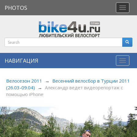
PHOTOS
Откры
меню
НАВИГАЦИЯ
Навиг
Велосезон 2011
→
Весенний велосбор в Турции 2011
(26.03-09.04)
→
Александр ведет видеорепортаж с
помощью iPhone