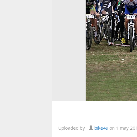
Uploaded by
bike4u
on 1 may 20