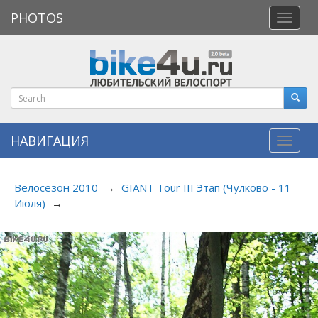
PHOTOS
Откры
меню
НАВИГАЦИЯ
Навиг
Велосезон 2010
→
GIANT Tour III Этап (Чулково - 11
Июля)
→