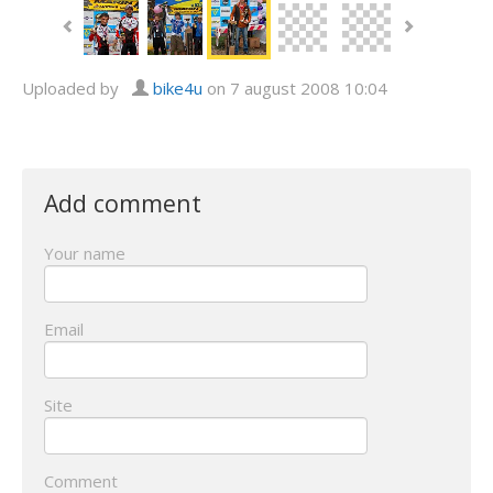
Uploaded by
bike4u
on 7 august 2008 10:04
Add comment
Your name
Email
Site
Comment