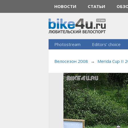
НОВОСТИ
СТАТЬИ
ОБЗ
Photostream
Editors’ choice
Велосезон 2008
→
Merida Cup II 