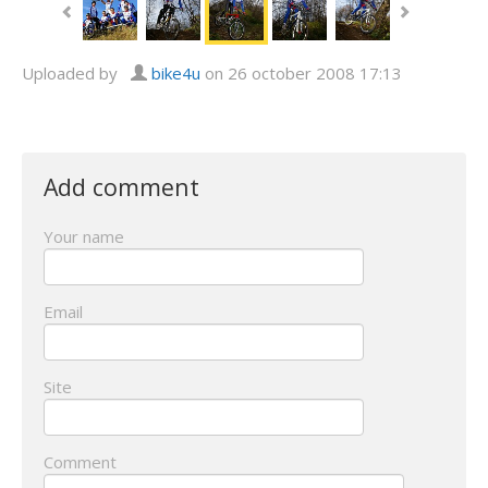
Uploaded by
bike4u
on 26 october 2008 17:13
Add comment
Your name
Email
Site
Comment