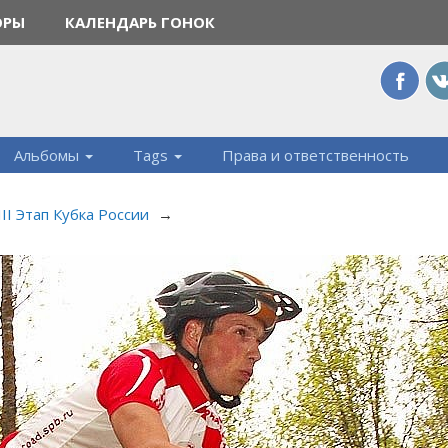
ОРЫ
КАЛЕНДАРЬ ГОНОК
Альбомы
Tags
Права и ответственность
II Этап Кубка России
→