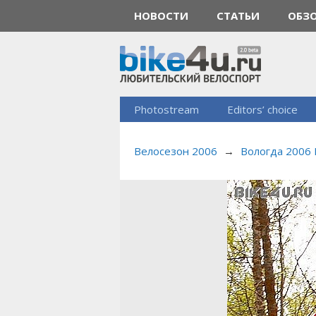
НОВОСТИ
СТАТЬИ
ОБЗ
Photostream
Editors’ choice
Велосезон 2006
→
Вологда 2006 I