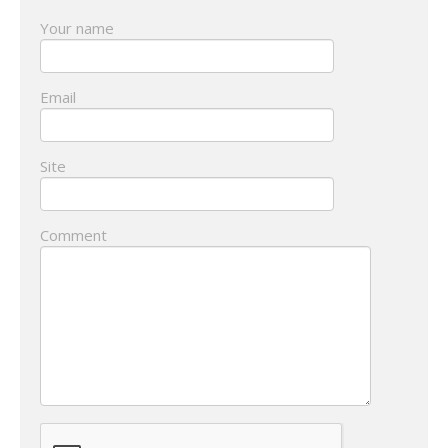
Your name
Email
Site
Comment