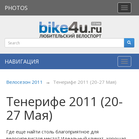
PHOTOS
Откры
меню
НАВИГАЦИЯ
Навиг
Велосезон 2011
→
Тенерифе 2011 (20-27 Мая)
Тенерифе 2011 (20-
27 Мая)
Где еще найти столь благоприятное для
велосипедистов место? Идеальный климат, хорошая