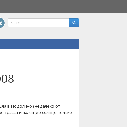
008
шла в Подолино (недалеко от
ая трасса и палящее солнце только