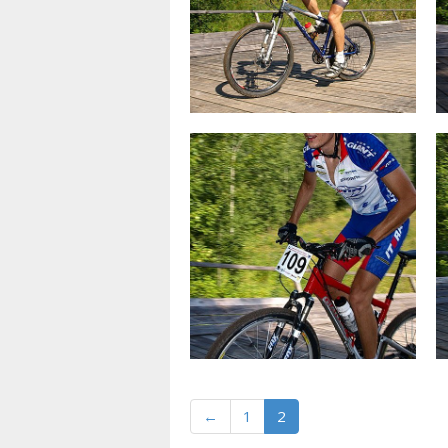
←
1
2