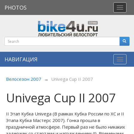
PHOTOS
Откры
меню
НАВИГАЦИЯ
Навиг
Велосезон 2007
→
Univega Cup II 2007
Univega Cup II 2007
II Этап Кубка Univega (В рамках Кубка России по ХС и II
Этапа Кубка Мастерс 2007). Гонка прошла в
праздничной атмосфере. Первый раз не было никаких
задержек со стартами и награждением (!). Временами