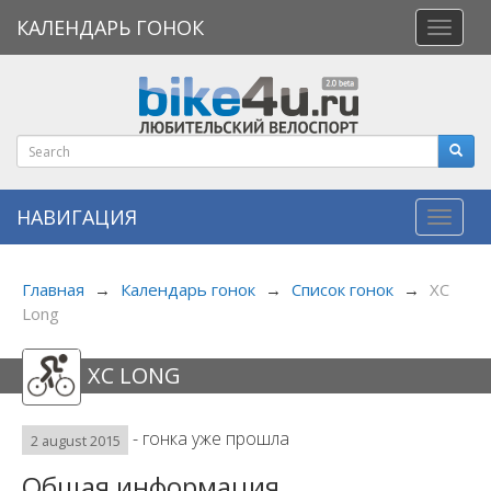
КАЛЕНДАРЬ ГОНОК
Откры
меню
НАВИГАЦИЯ
Навиг
Главная
→
Календарь гонок
→
Список гонок
→
XC
Long
XC LONG
- гонка уже прошла
2 august 2015
Общая информация