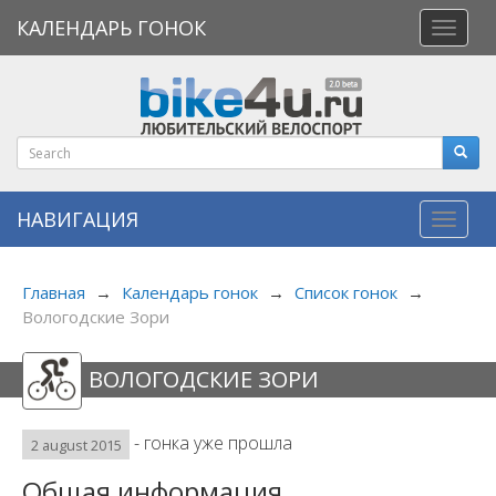
КАЛЕНДАРЬ ГОНОК
Откры
меню
НАВИГАЦИЯ
Навиг
Главная
→
Календарь гонок
→
Список гонок
→
Вологодские Зори
ВОЛОГОДСКИЕ ЗОРИ
- гонка уже прошла
2 august 2015
Общая информация