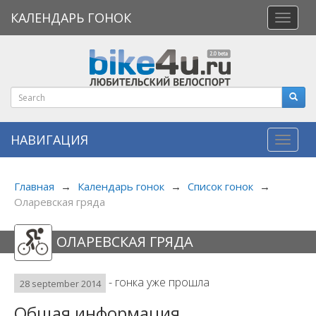
КАЛЕНДАРЬ ГОНОК
Откры
меню
НАВИГАЦИЯ
Навиг
Главная
→
Календарь гонок
→
Список гонок
→
Оларевская гряда
ОЛАРЕВСКАЯ ГРЯДА
- гонка уже прошла
28 september 2014
Общая информация