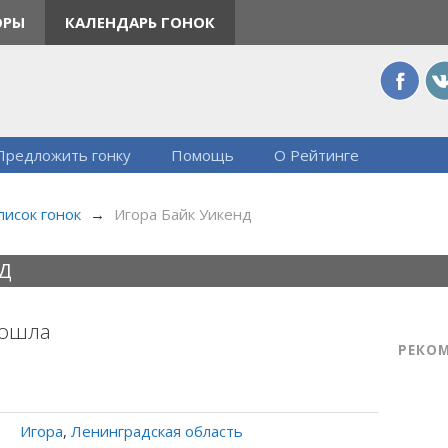
ОРЫ
КАЛЕНДАРЬ ГОНОК
Предложить гонку
Помощь
О Рейтинге
писок гонок
→
Игора Байк Уикенд
Д
рошла
РЕКО
Игора
,
Ленинградская область