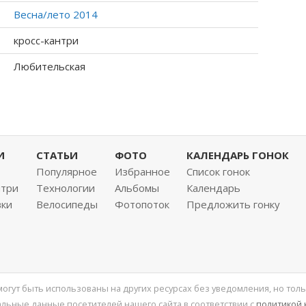
Весна/лето 2014
кросс-кантри
Любительская
И
СТАТЬИ
ФОТО
КАЛЕНДАРЬ ГОНОК
Популярное
Избранное
Список гонок
нтри
Технологии
Альбомы
Календарь
вки
Велосипеды
Фотопоток
Предложить гонку
 могут быть использованы на других ресурсах без уведомления, но толь
льные данные посетителей нашего сайта в соответствии с
политикой