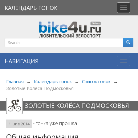
КАЛЕНДАРЬ ГОНОК
Откры
меню
НАВИГАЦИЯ
Навиг
Главная
→
Календарь гонок
→
Список гонок
→
Золотые Колёса Подмосковья
ЗОЛОТЫЕ КОЛЁСА ПОДМОСКОВЬЯ
- гонка уже прошла
1 june 2014
Общая информация