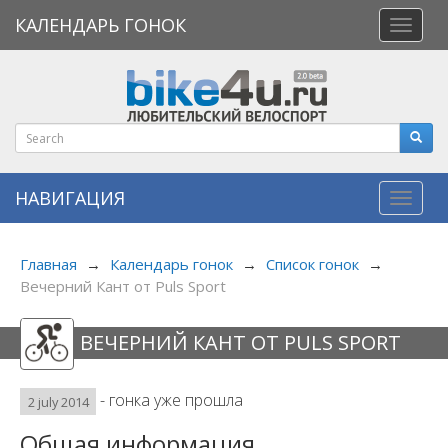
КАЛЕНДАРЬ ГОНОК
Откры
меню
НАВИГАЦИЯ
Навиг
Главная
→
Календарь гонок
→
Список гонок
→
Вечерний Кант от Puls Sport
ВЕЧЕРНИЙ КАНТ ОТ PULS SPORT
- гонка уже прошла
2 july 2014
Общая информация